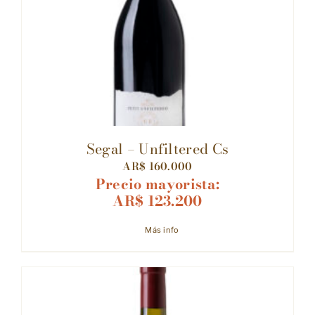
Segal – Unfiltered Cs
AR$
160.000
Precio mayorista:
AR$
123.200
Más info