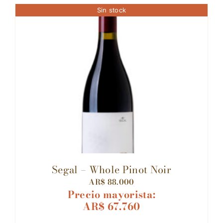
Sin stock
Segal – Whole Pinot Noir
AR$
88.000
Precio mayorista:
AR$
67.760