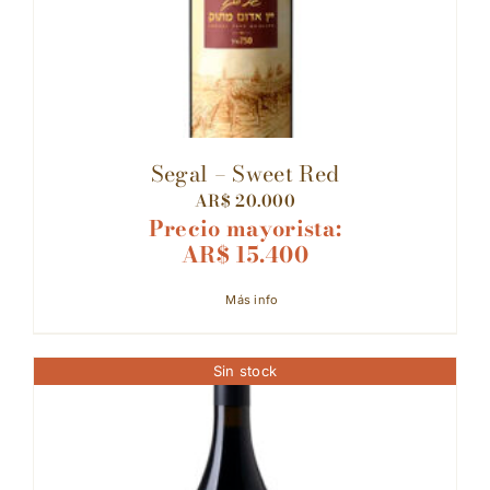
Segal – Sweet Red
AR$
20.000
Precio mayorista:
AR$
15.400
Más info
Sin stock