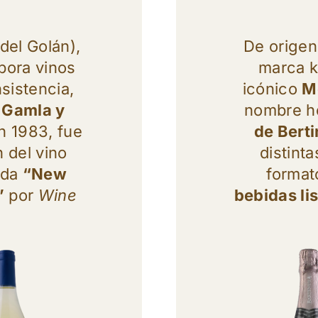
del Golán),
De origen 
bora vinos
marca k
sistencia,
icónico
M
 Gamla y
nombre h
n 1983, fue
de Bert
 del vino
distint
gida
“New
format
”
por
Wine
bebidas li