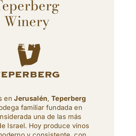
Teperberg
Winery
s en
Jerusalén
,
Teperberg
odega familiar fundada en
onsiderada una de las más
de Israel. Hoy produce vinos
 moderno y consistente, con