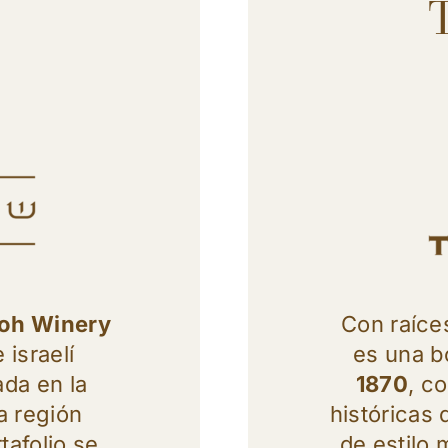
loh Winery
Con raíce
israelí
es una b
ada en la
1870
, c
la región
históricas 
tafolio se
de estilo