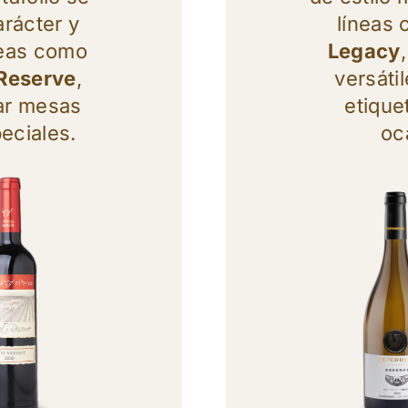
arácter y
líneas
neas como
Legacy
 Reserve
,
versátil
ar mesas
etique
eciales.
oc