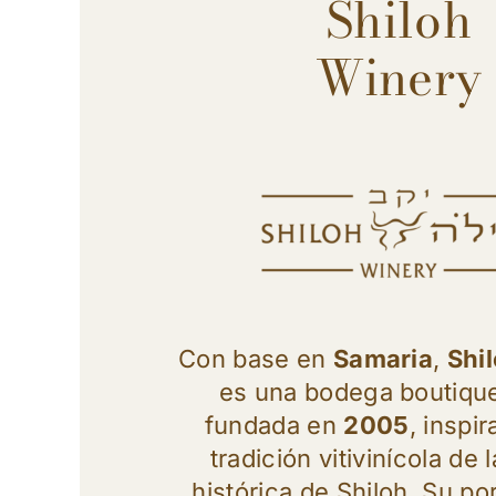
Shiloh
Winery
Con base en
Samaria
,
Shi
es una bodega boutique 
fundada en
2005
, inspir
tradición vitivinícola de 
histórica de Shiloh. Su por