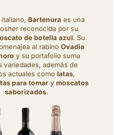
italiano,
Bartenura
es una
osher reconocida por su
oscato de botella azul
. Su
omenajea al rabino
Ovadia
inoro
y su portafolio suma
as variedades, además de
os actuales como
latas
,
stas para tomar
y
moscatos
saborizados
.