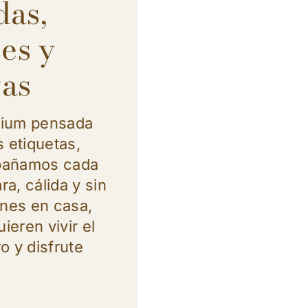
das,
les y
vas
mium pensada
s etiquetas,
mpañamos cada
a, cálida y sin
ones en casa,
ieren vivir el
o y disfrute