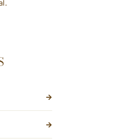
al.
S