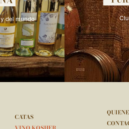
Clu
 y del mundo
QUIEN
CATAS
CONTA
VINO KOSHER