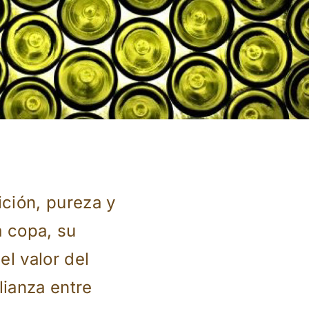
ción, pureza y
a copa, su
el valor del
lianza entre