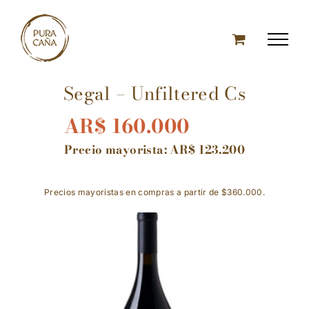
Skip
to
content
Segal – Unfiltered Cs
AR$
160.000
Precio mayorista:
AR$
123.200
Precios mayoristas en compras a partir de $360.000.