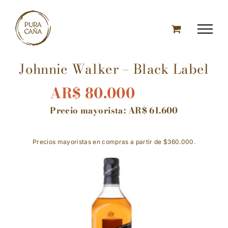
Skip
to
content
Johnnie Walker – Black Label
AR$
80.000
Precio mayorista:
AR$
61.600
Precios mayoristas en compras a partir de $360.000.