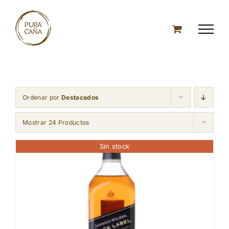
Skip
to
content
Ordenar por
Destacados
Mostrar 24 Productos
Sin stock