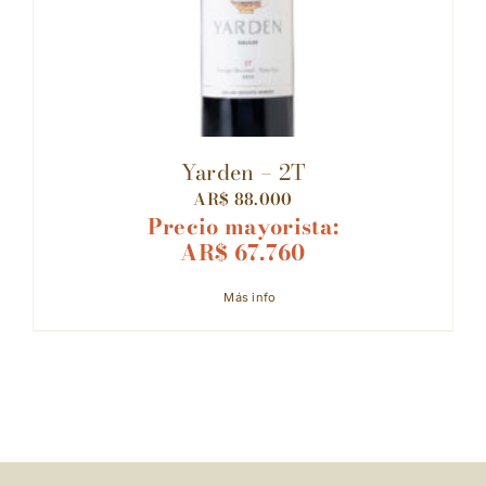
Yarden – 2T
AR$
88.000
Precio mayorista:
AR$
67.760
Más info