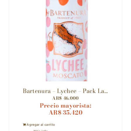
Bartenura – Lychee – Pack La...
AR$
46.000
Precio mayorista:
AR$
35.420
Agregar al carrito