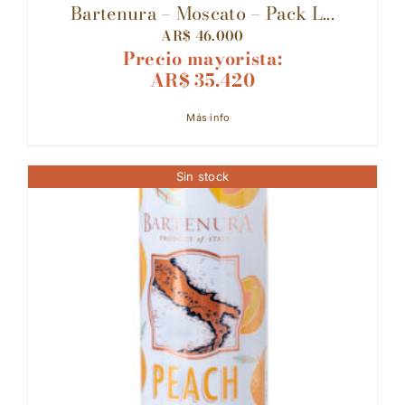
Bartenura – Moscato – Pack L...
AR$
46.000
Precio mayorista:
AR$
35.420
Más info
Sin stock