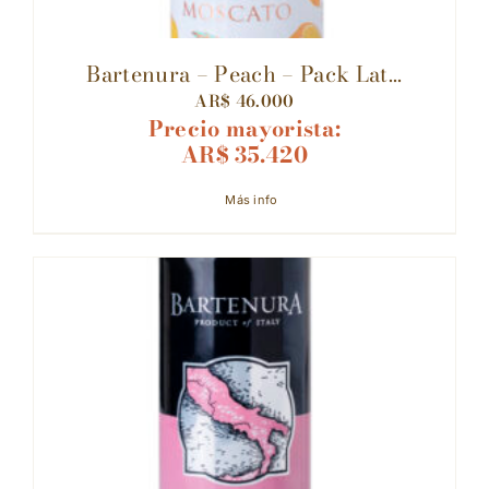
Bartenura – Peach – Pack Lat...
AR$
46.000
Precio mayorista:
AR$
35.420
Más info