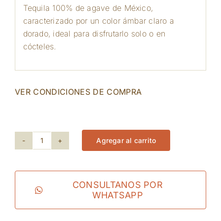
Tequila 100% de agave de México,
caracterizado por un color ámbar claro a
dorado, ideal para disfrutarlo solo o en
cócteles.
VER CONDICIONES DE COMPRA
375 disponibles
Agregar al carrito
Tequila
Casa
de
CONSULTANOS POR
WHATSAPP
Hamsa