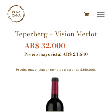
Skip
to
content
Teperberg – Vision Merlot
AR$
32.000
Precio mayorista:
AR$
24.640
Precios mayoristas en compras a partir de $360.000.