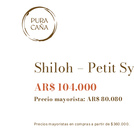
Skip
to
content
Shiloh – Petit S
AR$
104.000
Precio mayorista:
AR$
80.080
Precios mayoristas en compras a partir de $360.000.