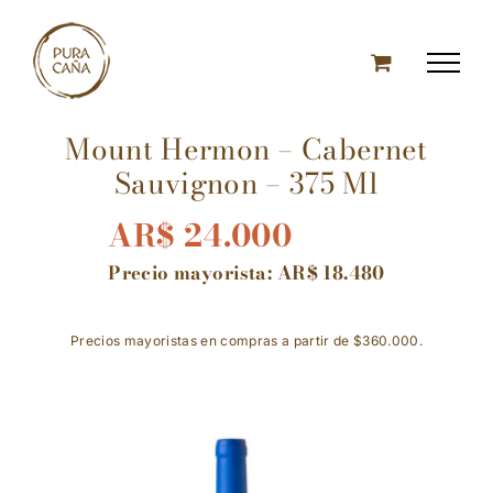
Skip
to
content
Mount Hermon – Cabernet
Sauvignon – 375 Ml
AR$
24.000
Precio mayorista:
AR$
18.480
Precios mayoristas en compras a partir de $360.000.