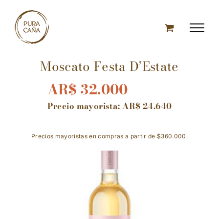
Skip
to
content
Moscato Festa D’Estate
AR$
32.000
Precio mayorista:
AR$
24.640
Precios mayoristas en compras a partir de $360.000.