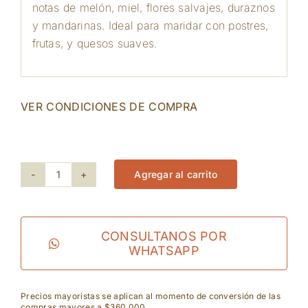
notas de melón, miel, flores salvajes, duraznos
y mandarinas. Ideal para maridar con postres,
frutas, y quesos suaves.
VER CONDICIONES DE COMPRA
8391 disponibles
Agregar al carrito
Moscato
Festa
D'Estate
CONSULTANOS POR
WHATSAPP
cantidad
Precios mayoristas se aplican al momento de conversión de las
compras mayores a $360.000.