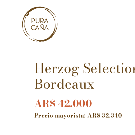
Skip
to
content
Herzog Selectio
Bordeaux
AR$
42.000
Precio mayorista:
AR$
32.340