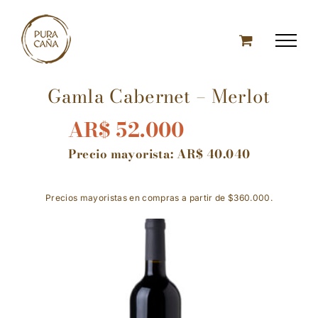
Skip
to
content
Gamla Cabernet – Merlot
AR$
52.000
Precio mayorista:
AR$
40.040
Precios mayoristas en compras a partir de $360.000.