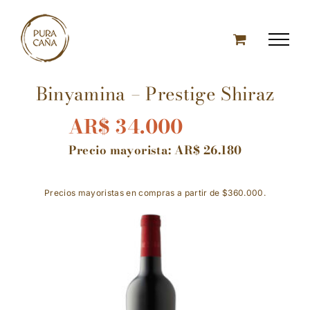
Skip
to
content
Binyamina – Prestige Shiraz
AR$
34.000
Precio mayorista:
AR$
26.180
Precios mayoristas en compras a partir de $360.000.