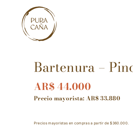
Skip
to
content
Bartenura – Pin
AR$
44.000
Precio mayorista:
AR$
33.880
Precios mayoristas en compras a partir de $360.000.