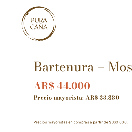
Skip
to
content
Bartenura – Mos
AR$
44.000
Precio mayorista:
AR$
33.880
Precios mayoristas en compras a partir de $360.000.