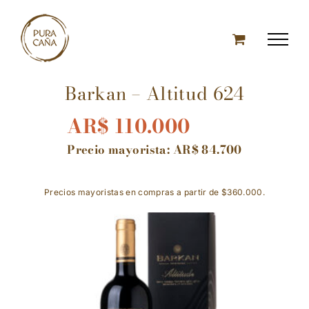
Skip
to
content
Barkan – Altitud 624
AR$
110.000
Precio mayorista:
AR$
84.700
Precios mayoristas en compras a partir de $360.000.