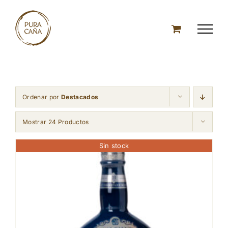
Skip
to
content
Ordenar por
Destacados
Mostrar 24 Productos
Sin stock